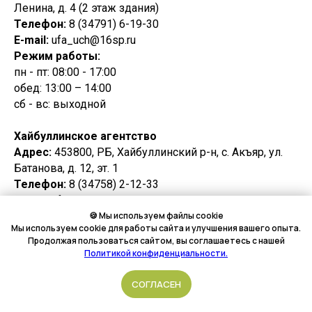
Ленина, д. 4 (2 этаж здания)
Телефон:
8 (34791) 6-19-30
E-mail:
ufa_uch@16sp.ru
Режим работы:
пн - пт: 08:00 - 17:00
обед: 13:00 – 14:00
сб - вс: выходной
Хайбуллинское агентство
Адрес:
453800, РБ, Хайбуллинский р-н, с. Акъяр, ул.
Батанова, д. 12, эт. 1
Телефон:
8 (34758) 2-12-33
E-mail:
ufa_hayb@16sp.ru
Режим работы:
🍪 Мы используем файлы cookie
Мы используем cookie для работы сайта и улучшения вашего опыта.
пн - вт: 08:30 - 17:00
Продолжая пользоваться сайтом, вы соглашаетесь с нашей
ср - пт: 08:30 - 16:30
Политикой конфиденциальности.
обед: 13:00 – 14:00
сб - вс: выходной
Подать обращение
СОГЛАСЕН