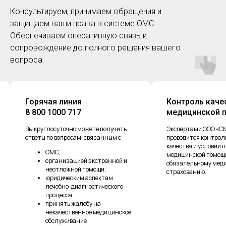
Консультируем, принимаем обращения и
защищаем ваши права в системе ОМС.
Обеспечиваем оперативную связь и
сопровождение до полного решения вашего
вопроса.
Горячая линия
Контроль каче
8 800 1000 717
медицинской 
Вы круглосуточно можете получить
Экспертами ООО «С
ответы по вопросам, связанным с:
проводится контроль
качества и условий
ОМС;
медицинской помощ
организацией экстренной и
обязательному мед
неотложной помощи;
страхованию.
юридическим аспектам
лечебно-диагностического
процесса;
принять жалобу на
некачественное медицинское
обслуживание