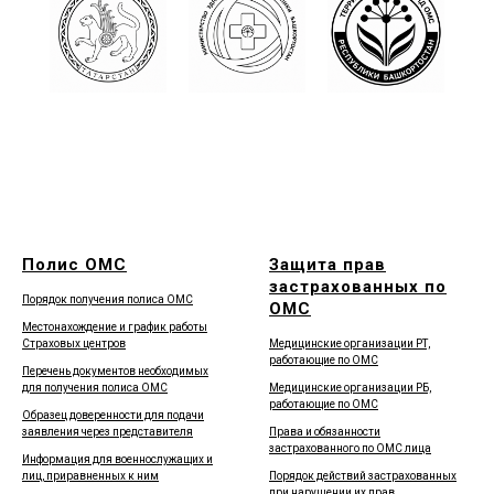
Полис ОМС
Защита прав
застрахованных по
Порядок получения полиса ОМС
ОМС
Местонахождение и график работы
Страховых центров
Медицинские организации РТ,
работающие по ОМС
Перечень документов необходимых
для получения полиса ОМС
Медицинские организации РБ,
работающие по ОМС
Образец доверенности для подачи
заявления через представителя
Права и обязанности
застрахованного по ОМС лица
Информация для военнослужащих и
лиц, приравненных к ним
Порядок действий застрахованных
при нарушении их прав