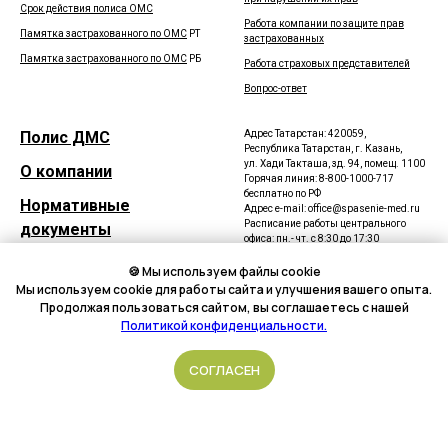
Срок действия полиса ОМС
Работа компании по защите прав
Памятка застрахованного по ОМС
РТ
застрахованных
Памятка застрахованного по ОМС
РБ
Работа страховых представителей
Вопрос-ответ
Полис ДМС
Адрес Татарстан: 420059,
Республика Татарстан, г. Казань,
ул. Хади Такташа, зд. 94, помещ. 1100
О компании
Горячая линия: 8-800-1000-717
бесплатно по РФ
Нормативные
Адрес e-mail: office@spasenie-med.ru
Расписание работы центрального
документы
офиса: пн.- чт. с 8:30 до 17:30
пт. с 8:30 до 16:30
Карта сайта
сб. - вс. выходной
🍪 Мы используем файлы cookie
Мы используем cookie для работы сайта и улучшения вашего опыта.
Адрес Башкортостан
:
450077,
Продолжая пользоваться сайтом, вы соглашаетесь с нашей
Республика Башкортостан, г. Уфа, ул.
Политикой конфиденциальности.
Достоевского, д. 100
Телефон
:
(347) 2465779, 2736121,
2736056
Подать обращение
СОГЛАСЕН
Режим работы:
Пн-Чт 8:30-18:00
Пт 8:30-17:30