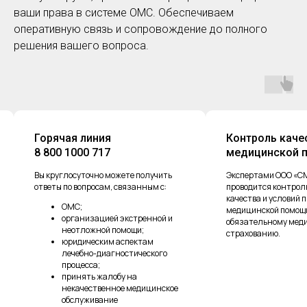
ваши права в системе ОМС. Обеспечиваем
оперативную связь и сопровождение до полного
решения вашего вопроса.
Контроль качества
Оставить
медицинской помощи
о наруше
ть
Экспертами ООО «СМО «Спасение»
Мы стремимс
:
проводится контроль объемов, сроков,
работу персо
качества и условий предоставления
застрахованн
медицинской помощи по
доброжелате
 и
обязательному медицинскому
индивидуальн
страхованию.
нацеленност
о
ское