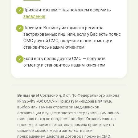
Приходите к нам — мы поможем оформить
✓
заявление
Получите Выписку из единого регистра
✓
застрахованных лиц, или, если у Вас есть полис
ОМС другой СМО, получите в нем отметку и
становитесь нашим клиентом
Если есть полис другой СМО — получите
✓
отметку и становитесь нашим клиентом
Внимание!
Согласно ч. 3 ст. 16 Федерального закона
№ 326-ФЗ «Об ОМС» и Приказу Минздрава № 496н,
выбор или замена страховой медицинской
организации осуществляется застрахованным лицом
один раз в год не позднее 1 ноября. Ограничение по
срокам не применяется, если замена происходит в
связи со сменой места жительства или
прекращением действия договора прежней СМО.