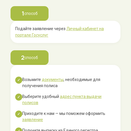
1
способ
Подайте заявление через
Личный кабинет на
портале Госуслуг
2
способ
Возьмите
документы
, необходимые для
✓
получения полиса
Выберите удобный
адрес пункта выдачи
✓
полисов
Приходите к нам — мы поможем оформить
✓
заявление
Получите выписку из Единого регистра