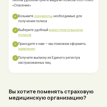
любом удобном пункте выдачи полисов ООО «СМО
«Спасение»
Возьмите
документы
, необходимые для
✓
получения полиса
Выберите удобный
адрес пункта выдачи
✓
полисов
Приходите к нам — мы поможем оформить
✓
заявление
Получите выписку из Единого регистра
✓
застрахованных лиц
Вы хотите поменять страховую
медицинскую организацию?