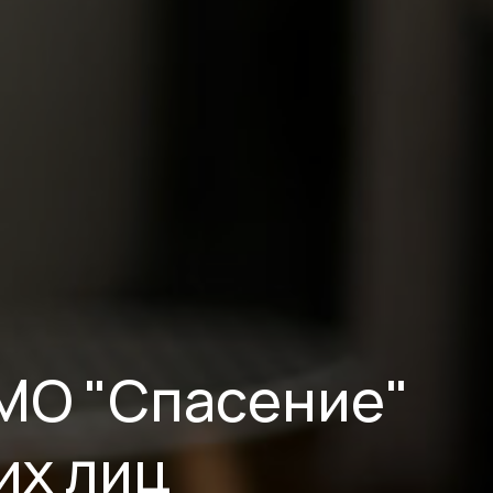
МО "Спасение"
их лиц