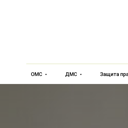
ОМС
ДМС
Защита пр